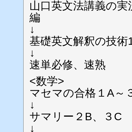
山口英文法講義の実況
編
↓
基礎英文解釈の技術1
↓
速単必修、速熟
<数学>
マセマの合格１A～
↓
サマリー２B、３C
↓